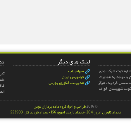
لینک های دیگر
تم
مجد خواف (سهامی عام) در تاریخ 1385/2/27 در اداره ثبت شركت‌های
سهام یاب
آدر
 با توجه به مجاورت
فرابورس ایران
تلف
تاسیس گردید. مركز
مدیریت فناوری بورس
فا
 محل اجرای پروژه 4 كیلومتری جنوب شهرستان خواف
ایم
© 2016
طراحی و اجرا: گروه داده پردازان نوین
تعداد کاربران امروز:204 - تعداد بازدید امروز: 156 - تعداد بازدید کل: 553903