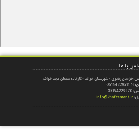
اس با ما
س:
خراسان رضوی - شهرستان خواف - کارخانه سیمان مجد خواف
ن:
05154229511-16
کس:
05154229970
یل:
info@khafcement.ir